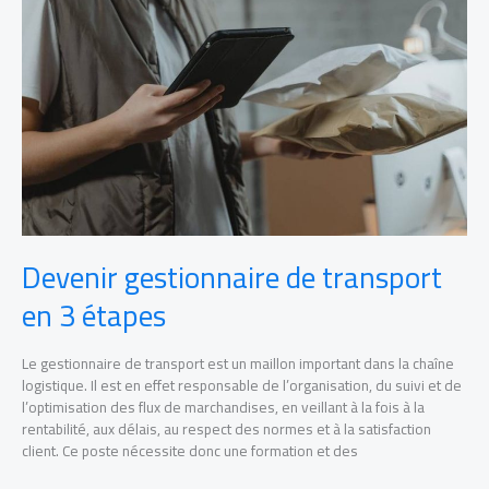
transport
en
3
étapes
Devenir gestionnaire de transport
en 3 étapes
Le gestionnaire de transport est un maillon important dans la chaîne
logistique. Il est en effet responsable de l’organisation, du suivi et de
l’optimisation des flux de marchandises, en veillant à la fois à la
rentabilité, aux délais, au respect des normes et à la satisfaction
client. Ce poste nécessite donc une formation et des