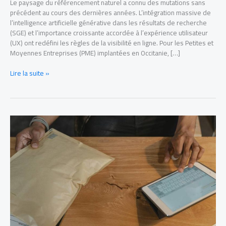
Le paysage du référencement naturel a connu des mutations sans
précédent au cours des dernières années. L’intégration massive de
l’intelligence artificielle générative dans les résultats de recherche
(SGE) et l’importance croissante accordée à l’expérience utilisateur
(UX) ont redéfini les règles de la visibilité en ligne. Pour les Petites et
Moyennes Entreprises (PME) implantées en Occitanie, […]
Lire la suite »
Estimer
les
frais
d’envoi
d’un
colis
:
poids,
destination
et
critères