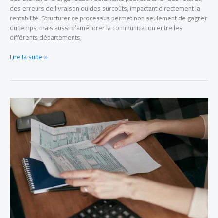
des erreurs de livraison ou des surcoûts, impactant directement la
rentabilité. Structurer ce processus permet non seulement de gagner
du temps, mais aussi d’améliorer la communication entre les
différents départements,
Lire la suite »
4
avantages
d’une
facturation
en
bonne
et
due
forme
pour
une
infirmière