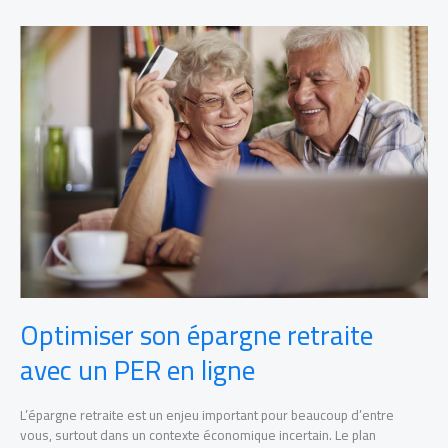
Optimiser
son
épargne
retraite
avec
un
PER
en
ligne
Optimiser son épargne retraite
avec un PER en ligne
L’épargne retraite est un enjeu important pour beaucoup d’entre
vous, surtout dans un contexte économique incertain. Le plan