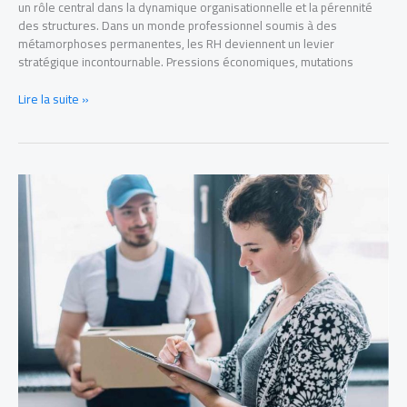
un rôle central dans la dynamique organisationnelle et la pérennité
des structures. Dans un monde professionnel soumis à des
métamorphoses permanentes, les RH deviennent un levier
stratégique incontournable. Pressions économiques, mutations
Lire la suite »
Logistique
en
événementiel
:
optimiser
l’organisation
de
A
à
Z
pour
un
événement