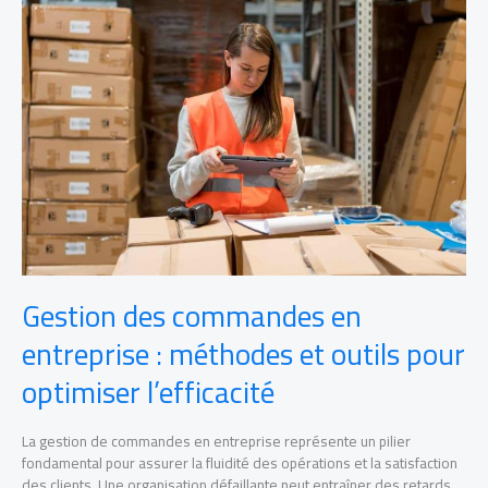
des
commandes
en
entreprise
:
méthodes
et
outils
pour
optimiser
l’efficacité
Gestion des commandes en
entreprise : méthodes et outils pour
optimiser l’efficacité
La gestion de commandes en entreprise représente un pilier
fondamental pour assurer la fluidité des opérations et la satisfaction
des clients. Une organisation défaillante peut entraîner des retards,