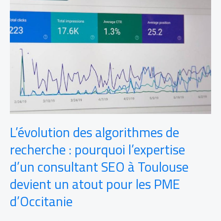
algorithmes
de
recherche
:
pourquoi
l’expertise
d’un
consultant
SEO
à
Toulouse
devient
un
L’évolution des algorithmes de
atout
pour
recherche : pourquoi l’expertise
les
d’un consultant SEO à Toulouse
PME
d’Occitanie
devient un atout pour les PME
d’Occitanie