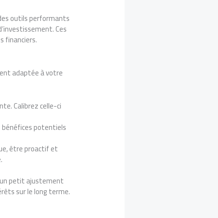
 des outils performants
 d’investissement. Ces
s financiers.
ement adaptée à votre
:
te. Calibrez celle-ci
s bénéfices potentiels
e, être proactif et
.
 un petit ajustement
érêts sur le long terme.