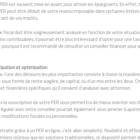
u PER est souvent mise en avant pour attirer les épargnants. En effet, 
R peut être déduit de votre revenu imposable dans certaines limites l
ant de vos impôts.
 fiscal doit être soigneusement analysé en fonction de votre situatio
ns contribuables, il pourrait être plus intéressant d’opter pour une tax
t pourquoi il est recommandé de consulter un conseiller financier pour a
icipation et optimisation
, l’une des décisions les plus importantes consiste à choisir la maniè
: sous forme de rente viagère, de capital, ou d’un mix entre les deux. 
 et financières spécifiques qu’il convient d’analyser avec attention.
s la souscription de votre PER vous permettra de mieux orienter vos c
 régulier avec votre conseiller pourrait également vous amener à ajust
 modifications fiscales ou personnelles.
aite grâce à un PER en ligne, c’est allier simplicité, flexibilité et effica
oins coûteux que les solutions traditionnelles, ce dispositif permet de