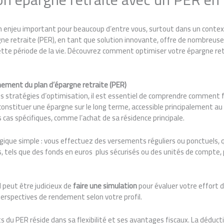
un enjeu important pour beaucoup d’entre vous, surtout dans un cont
rgne retraite (PER), en tant que solution innovante, offre de nombreus
tte période de la vie. Découvrez comment optimiser votre épargne ret
ement du plan d’épargne retraite (PER)
es stratégies d’optimisation, il est essentiel de comprendre comment 
constituer une épargne sur le long terme, accessible principalement a
s cas spécifiques, comme l’achat de sa résidence principale.
gique simple : vous effectuez des versements réguliers ou ponctuels, q
, tels que des fonds en euros plus sécurisés ou des unités de compte,
 peut être judicieux de
faire une simulation
pour évaluer votre effort 
 perspectives de rendement selon votre profil.
s du PER réside dans sa flexibilité et ses avantages fiscaux. La déductib