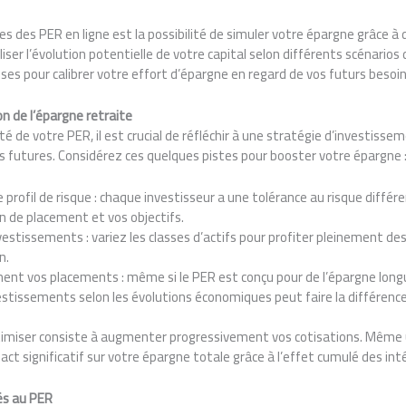
s des PER en ligne est la possibilité de simuler votre épargne grâce à
iser l’évolution potentielle de votre capital selon différents scénarios
ses pour calibrer votre effort d’épargne en regard de vos futurs besoin
n de l’épargne retraite
té de votre PER, il est crucial de réfléchir à une stratégie d’investiss
ons futures. Considérez ces quelques pistes pour booster votre épargne 
profil de risque : chaque investisseur a une tolérance au risque différen
n de placement et vos objectifs.
nvestissements : variez les classes d’actifs pour profiter pleinement de
n.
ent vos placements : même si le PER est conçu pour de l’épargne longu
estissements selon les évolutions économiques peut faire la différence
timiser consiste à augmenter progressivement vos cotisations. Même
ct significatif sur votre épargne totale grâce à l’effet cumulé des int
és au PER