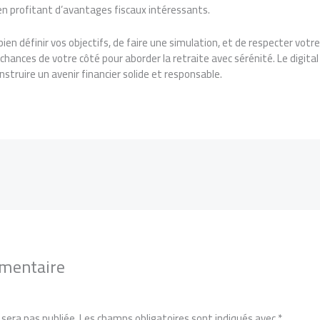
n profitant d’avantages fiscaux intéressants.
ien définir vos objectifs, de faire une simulation, et de respecter votr
ances de votre côté pour aborder la retraite avec sérénité. Le digital v
onstruire un avenir financier solide et responsable.
mmentaire
sera pas publiée.
Les champs obligatoires sont indiqués avec
*