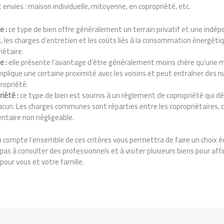
 envies : maison individuelle, mitoyenne, en copropriété, etc.
e :
ce type de bien offre généralement un terrain privatif et une indép
s, les charges d’entretien et les coûts liés à la consommation énergéti
iétaire.
e :
elle présente l’avantage d’être généralement moins chère qu’une ma
mplique une certaine proximité avec les voisins et peut entraîner des 
ropriété.
iété :
ce type de bien est soumis à un règlement de copropriété qui défi
acun. Les charges communes sont réparties entre les copropriétaires, 
ntaire non négligeable.
n compte l’ensemble de ces critères vous permettra de faire un choix écl
as à consulter des professionnels et à visiter plusieurs biens pour affi
pour vous et votre famille.