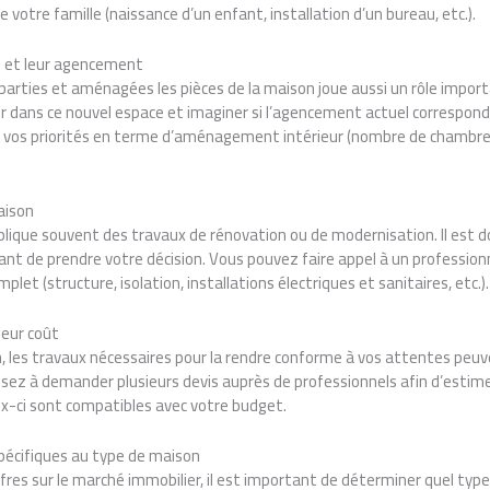
 votre famille (naissance d’un enfant, installation d’un bureau, etc.).
es et leur agencement
arties et aménagées les pièces de la maison joue aussi un rôle import
 dans ce nouvel espace et imaginer si l’agencement actuel correspond 
 de vos priorités en terme d’aménagement intérieur (nombre de chambre
aison
lique souvent des travaux de rénovation ou de modernisation. Il est do
vant de prendre votre décision. Vous pouvez faire appel à un professionn
plet (structure, isolation, installations électriques et sanitaires, etc.).
leur coût
n, les travaux nécessaires pour la rendre conforme à vos attentes peu
ez à demander plusieurs devis auprès de professionnels afin d’estimer
eux-ci sont compatibles avec votre budget.
spécifiques au type de maison
offres sur le marché immobilier, il est important de déterminer quel ty