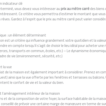
n indicateur clé
éterminé, vous devez vous intéresser au
prix au mètre carré
des biens 
intéressent. Ce critère vous permettra d’estimer le montant que vous
s rêves. Gardez à l’esprit que le prix au mètre carré peut varier consid
hique : un élément déterminant
son est un critère qui influence grandement votre quotidien et la valeur
re en compte lorsqu’il s’agit de choisir le lieu idéal pour acheter une 
ces, transports en commun, écoles, etc.) – Le dynamisme économiq
adre de vie (environnement, sécurité, etc.)
t la vue
t de la maison est également important à considérer. Prenez en comp
ouest) ainsi que la vue offerte par les fenêtres et terrasses ou balcons
ent le confort de vie et la valeur du bien.
et l’aménagement intérieur de la maison
ns et de la composition de votre foyer, la surface habitable de la maiso
est conseillé de prévoir une certaine marge de manœuvre en terme de sur