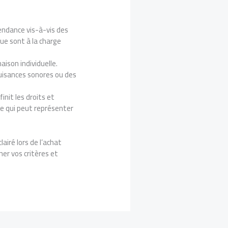
endance vis-à-vis des
que sont à la charge
ison individuelle.
nuisances sonores ou des
nit les droits et
ce qui peut représenter
airé lors de l’achat
ner vos critères et